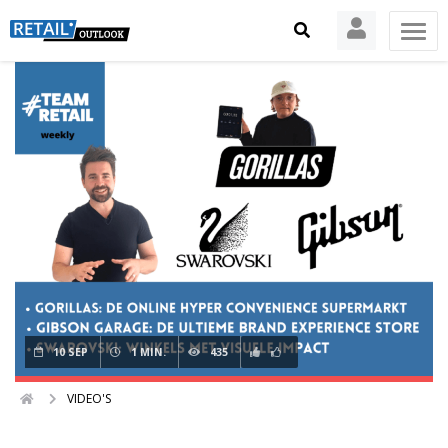
10 SEP
1 MIN.
435
VIDEO'S