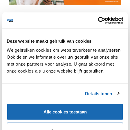
Naast Gorillas, ontdek je deze week ook meer over:
✔️ Gibson heeft in zijn nieuwe brand experience store
begrepen waar de winkel van de toekomst over gaat.
Deze website maakt gebruik van cookies
We gebruiken cookies om websiteverkeer te analyseren.
✔️ Swarovski opent een nieuw winkelconcept dat
weggaat van de klassieke juwelenwinkels.
Ook delen we informatie over uw gebruik van onze site
met onze partners voor analyse. U gaat akkoord met
onze cookies als u onze website blijft gebruiken.
Details tonen
VIND IK LEUK
VIND IK LEUK
DEEL DIT IN JOUW NETWERK
Alle cookies toestaan