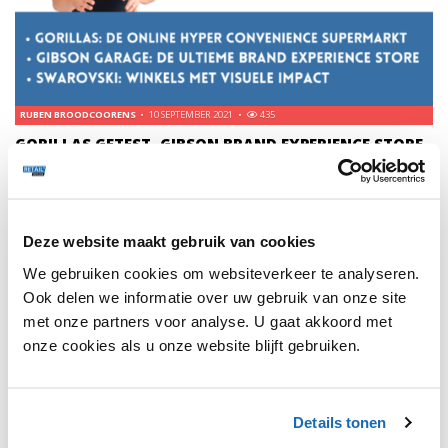
RUBEN BROODCOORENS
10 SEPTEMBER 2021
435
GORILLAS GETEST, GIBSON BRAND EXPERIENCE STORE
& MORE.
Gorillas, de online hyper conviene supermarkt is live in
Antwerpen & Brussel. Ze beweren boodschappen te
leveren binnen de 10 minuten. Wij doen de test!
Deze website maakt gebruik van cookies
We gebruiken cookies om websiteverkeer te analyseren.
Ook delen we informatie over uw gebruik van onze site
met onze partners voor analyse. U gaat akkoord met
onze cookies als u onze website blijft gebruiken.
1
Details tonen