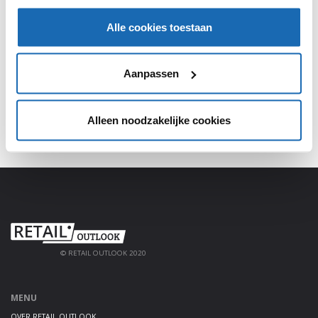
SHARE, LEARN & CONNECT!
Alle cookies toestaan
Meld je aan, deel jouw kennis en haal alles uit het
platform!
Aanpassen
AANMELDEN
Alleen noodzakelijke cookies
© RETAIL OUTLOOK 2020
MENU
OVER RETAIL OUTLOOK