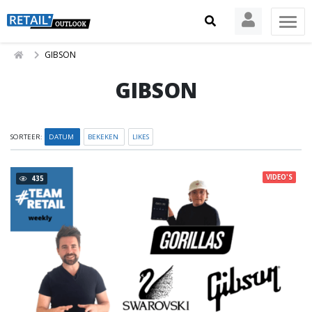
GIBSON
GIBSON
SORTEER:
DATUM
BEKEKEN
LIKES
VIDEO'S
435