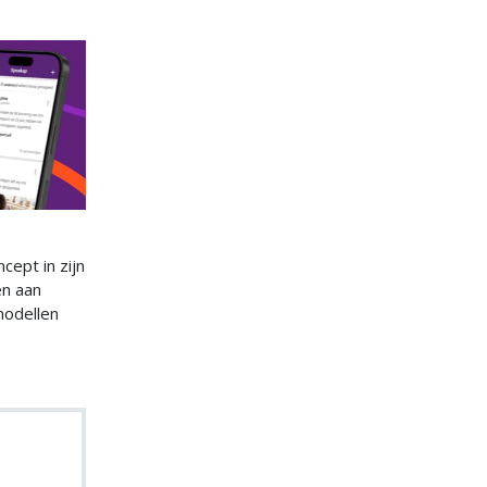
ept in zijn
en aan
modellen