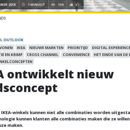
OBER 2018
1 MINUUT
134
NDS
IL OUTLOOK
WONEN
IKEA
NIEUWE MARKTEN
PRIORITIJD
DIGITAL EXPERIENC
IE EN KRIMP
CROSS CHANNEL
CONVENIENCE
HET EINDE VAN DE 
INKELCONCEPTEN
A ontwikkelt nieuw
dsconcept
e IKEA-winkels kunnen niet alle combinaties worden uitgest
ologie kunnen klanten alle combinaties maken die ze willen
uze maken.