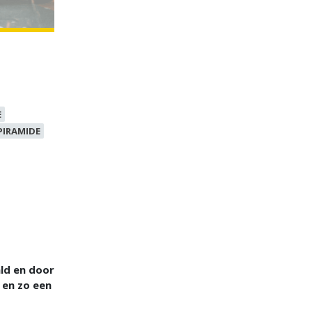
E
PIRAMIDE
ald en door
 en zo een