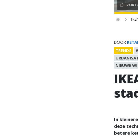
2 OKT
TRE
DOOR
RETA
TRENDS
URBANISAT
NIEUWE W
IKE
sta
In kleiner
deze techn
betere ke