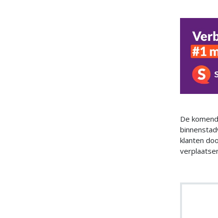
De komende
binnenstad
klanten do
verplaatsen