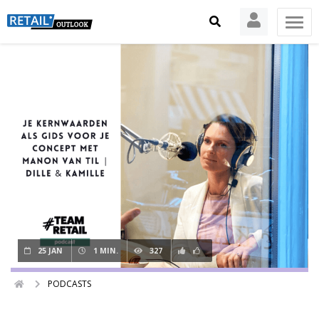
25 JAN
1 MIN.
327
PODCASTS