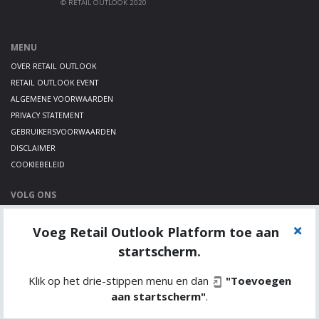
© RETAIL OUTLOOK 2020
MENU
OVER RETAIL OUTLOOK
RETAIL OUTLOOK EVENT
ALGEMENE VOORWAARDEN
PRIVACY STATEMENT
GEBRUIKERSVOORWAARDEN
DISCLAIMER
COOKIEBELEID
VOLG ONS
LINKEDIN
Voeg Retail Outlook Platform toe aan
TWITTER
YOUTUBE
startscherm.
Klik op het drie-stippen menu en dan
"Toevoegen
aan startscherm"
.