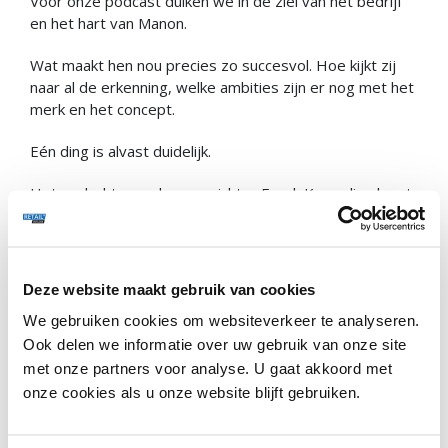
Voor onze podcast duiken we in de ziel van het bedrijf
en het hart van Manon.
Wat maakt hen nou precies zo succesvol. Hoe kijkt zij
naar al de erkenning, welke ambities zijn er nog met het
merk en het concept.
Eén ding is alvast duidelijk.
Het gedachtegoed van oprichter Freek Kamerling komt
overal terug. Het uit zich in duidelijke kernwaarden die
de ideeën voeden, beslissingen leiden en de richting
bepalen.
Deze website maakt gebruik van cookies
Verder krijgen we antwoorden op volgende vragen:
We gebruiken cookies om websiteverkeer te analyseren.
Waarom zijn de winkels vaak wat ouder en liggen
Ook delen we informatie over uw gebruik van onze site
ze op bizarre locaties?
met onze partners voor analyse. U gaat akkoord met
Hoe speelt het concept in op lokaal
onze cookies als u onze website blijft gebruiken.
ondernemerschap?
Hoe belangrijk is de online winkel sinds de