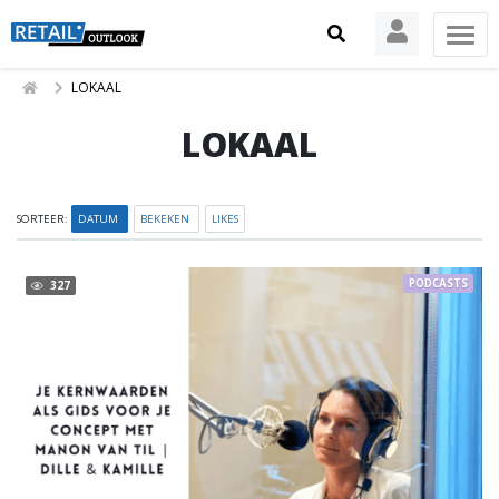
LOKAAL
LOKAAL
SORTEER:
DATUM
BEKEKEN
LIKES
PODCASTS
327