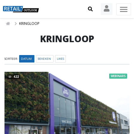
KRINGLOOP
KRINGLOOP
SORTEER:
DATUM
BEKEKEN
LIKES
WEBINARS
422