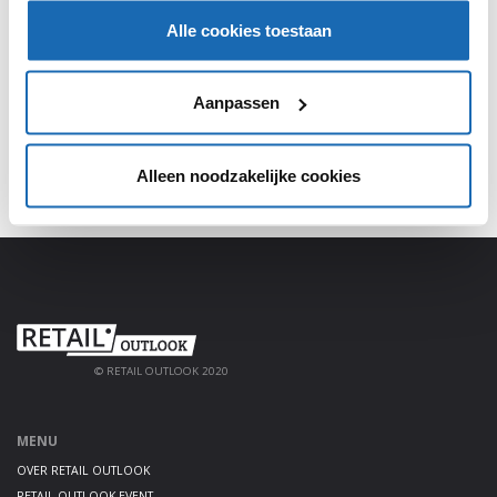
Alle cookies toestaan
Meld je aan, deel jouw kennis en haal alles uit het
platform!
Aanpassen
AANMELDEN
Alleen noodzakelijke cookies
© RETAIL OUTLOOK 2020
MENU
OVER RETAIL OUTLOOK
RETAIL OUTLOOK EVENT