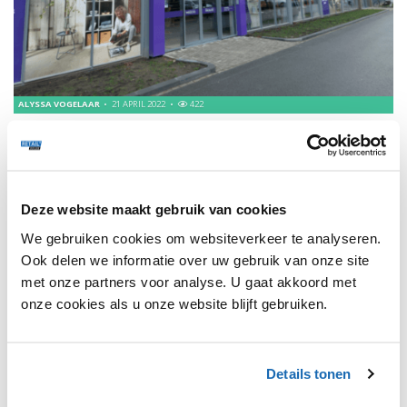
ALYSSA VOGELAAR
21 APRIL 2022
422
THOUGHTFUL THURSDAY | IN GESPREK MET ELLES
KEMPERS
Deze week te gast bij Thoughtful Thursday: Elles Kempers,
Commercieel Directeur bij Kringloopwarenhuis Het Goed!
Deze website maakt gebruik van cookies
We gebruiken cookies om websiteverkeer te analyseren.
Ook delen we informatie over uw gebruik van onze site
met onze partners voor analyse. U gaat akkoord met
1
onze cookies als u onze website blijft gebruiken.
Details tonen
SHARE, LEARN & CONNECT!