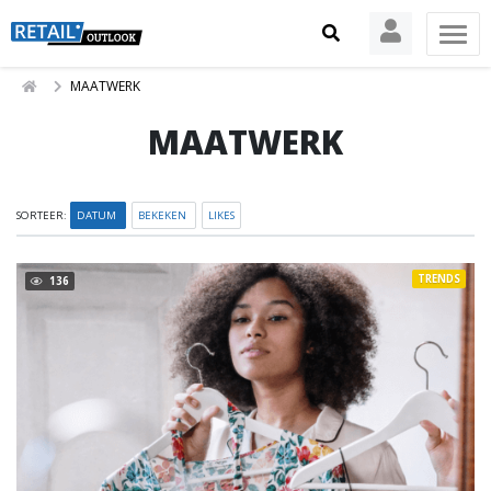
MAATWERK
MAATWERK
SORTEER:
DATUM
BEKEKEN
LIKES
TRENDS
136