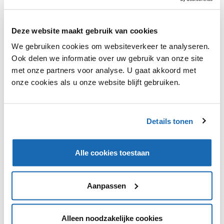
Deze website maakt gebruik van cookies
We gebruiken cookies om websiteverkeer te analyseren.
Ook delen we informatie over uw gebruik van onze site
met onze partners voor analyse. U gaat akkoord met
RETAIL OUTLOOK
6 MEI 2020
139
onze cookies als u onze website blijft gebruiken.
HOOGVLIET TEST BOODSCHAPPENBOX VOOR
ZIEKENHUISPERSONEEL
Hoogvliet wil het personeel van het Alrijne Ziekenhuis
Details tonen
Leiderdorp ontzorgen door hen een zelf samen te stellen
boodschappenbox aan te bieden. Hiermee is het personeel
van genoeg ingrediënten voorzien voor minstens drie
Alle cookies toestaan
(warme) maaltijden.
Aanpassen
1
Alleen noodzakelijke cookies