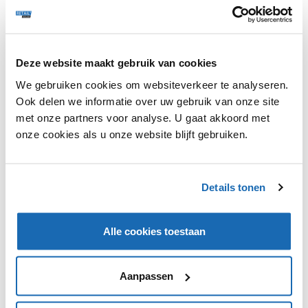
Deze website maakt gebruik van cookies
We gebruiken cookies om websiteverkeer te analyseren.
MediaMarkt heeft aangegeven wellicht in de toekomst
Ook delen we informatie over uw gebruik van onze site
shop-in-shop concepten te lanceren. Dit zou
met onze partners voor analyse. U gaat akkoord met
bijvoorbeeld in supermarkten kunnen zijn, die vaak nog
onze cookies als u onze website blijft gebruiken.
wat vierkante meters over hebben. Momenteel ligt de
focus van MediaMarkt op de zogenaamde 'proximity
stores' van zo'n duizend vierkante meter. In Rusland,
Hongarije en België heeft de elektronicaketen al shop-
Details tonen
in-shop formules bij Makro en Tesco-winkels.
Alle cookies toestaan
Aanpassen
VIND IK LEUK
VIND IK LEUK
DEEL DIT IN JOUW NETWERK