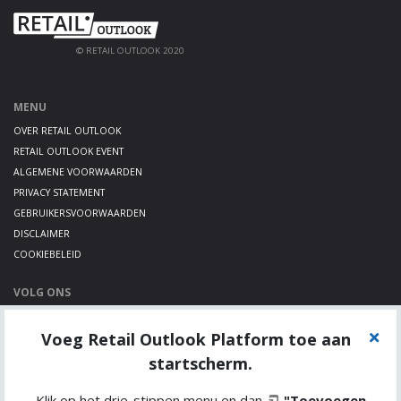
© RETAIL OUTLOOK 2020
MENU
OVER RETAIL OUTLOOK
RETAIL OUTLOOK EVENT
ALGEMENE VOORWAARDEN
PRIVACY STATEMENT
GEBRUIKERSVOORWAARDEN
DISCLAIMER
COOKIEBELEID
VOLG ONS
LINKEDIN
Voeg Retail Outlook Platform toe aan
TWITTER
YOUTUBE
startscherm.
Klik op het drie-stippen menu en dan
"Toevoegen