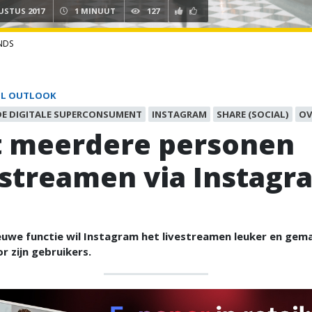
USTUS 2017
1 MINUUT
127
NDS
IL OUTLOOK
DE DIGITALE SUPERCONSUMENT
INSTAGRAM
SHARE (SOCIAL)
OV
 meerdere personen
estreamen via Instagr
uwe functie wil Instagram het livestreamen leuker en gema
 zijn gebruikers.