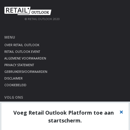
© RETAIL OUTLOOK 2020
MENU
OVER RETAIL OUTLOOK
RETAIL OUTLOOK EVENT
ALGEMENE VOORWAARDEN
PRIVACY STATEMENT
GEBRUIKERSVOORWAARDEN
DISCLAIMER
COOKIEBELEID
VOLG ONS
LINKEDIN
Voeg Retail Outlook Platform toe aan
TWITTER
YOUTUBE
startscherm.