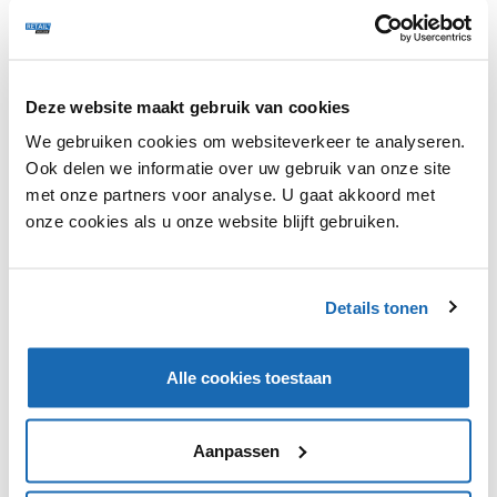
Nestlé heeft in samenwerking met mediabureau Thrive
Deze website maakt gebruik van cookies
Augmented Reality (AR) games en filters gelanceerd
voor Wagner Big City Pizza. Deze nieuwe AR games
We gebruiken cookies om websiteverkeer te analyseren.
kunnen gespeeld worden door de QR-codes op
Ook delen we informatie over uw gebruik van onze site
pizzadozen te scannen. Voor elke Big City Pizza is er
met onze partners voor analyse. U gaat akkoord met
een aparte spelvariant beschikbaar, waardoor er naar
onze cookies als u onze website blijft gebruiken.
verschillende metropolen kan worden afgereisd. Elke
variant is volgens het voedingsmiddelenconcern
gebaseerd op het typische gerecht en uitstraling van de
gekozen 'Big City'. De spellen en filters zijn tot minstens
Details tonen
eind 2020 beschikbaar om mee te spelen.
Alle cookies toestaan
Aanpassen
VIND IK LEUK
VIND IK LEUK