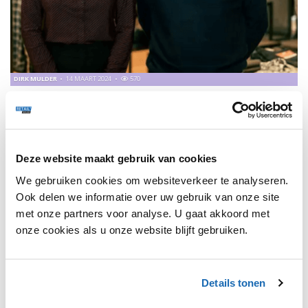
DIRK MULDER
14 MAART 2024
570
COMFORT EN PRIJS-KWALITEITVERHOUDING ZIJN
EXTREEM BELANGRIJK!
ING Sector Banker Dirk Mulder gaat in gesprek met Roel de
Veer en Wendy Kok van No Excess.
Deze website maakt gebruik van cookies
We gebruiken cookies om websiteverkeer te analyseren.
Ook delen we informatie over uw gebruik van onze site
met onze partners voor analyse. U gaat akkoord met
1
onze cookies als u onze website blijft gebruiken.
Details tonen
SHARE, LEARN & CONNECT!