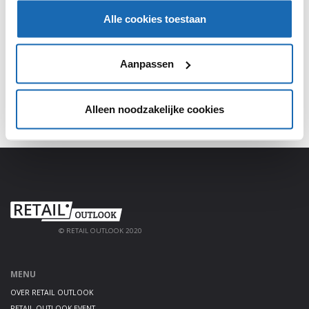
Alle cookies toestaan
Meld je aan, deel jouw kennis en haal alles uit het
platform!
Aanpassen
AANMELDEN
Alleen noodzakelijke cookies
© RETAIL OUTLOOK 2020
MENU
OVER RETAIL OUTLOOK
RETAIL OUTLOOK EVENT