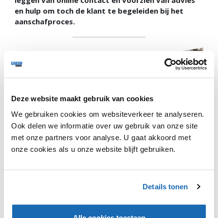
en hulp om toch de klant te begeleiden bij het
aanschafproces.
Deze website maakt gebruik van cookies
We gebruiken cookies om websiteverkeer te analyseren.
Bij Omoda werken ze aan een digitale personal shopper
Ook delen we informatie over uw gebruik van onze site
die binnenkort wordt gelanceerd. Op dit moment zijn de
met onze partners voor analyse. U gaat akkoord met
fysieke winkels van de retailer nog geopend, maar
onze cookies als u onze website blijft gebruiken.
mogen er wel een beperkt aantal klanten tegelijkertijd in
de winkel en moet er 1,5 meter afstand gehouden
worden in verband met het coronavirus. De klanten
worden op deze manier niet op de reguliere manier
Details tonen
geholpen en van advies voorzien. Daardoor start
Omoda een online shopping service waarbij klanten met
een personal shopper in contact kunnen komen via
Alle cookies toestaan