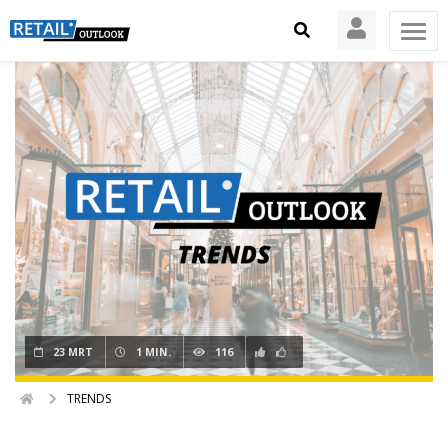
23 MRT
1 MIN.
116
TRENDS