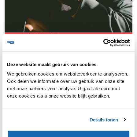
FRANK QUIX
12 JUNI 2019
133
SUITTRUCK ONDERSCHEIDT ZICH DOOR BODYSCAN
Suittruck is onderscheidend door de Bodyscan.
Deze website maakt gebruik van cookies
We gebruiken cookies om websiteverkeer te analyseren.
Ook delen we informatie over uw gebruik van onze site
1
met onze partners voor analyse. U gaat akkoord met
onze cookies als u onze website blijft gebruiken.
SHARE, LEARN & CONNECT!
Details tonen
Meld je aan, deel jouw kennis en haal alles uit het