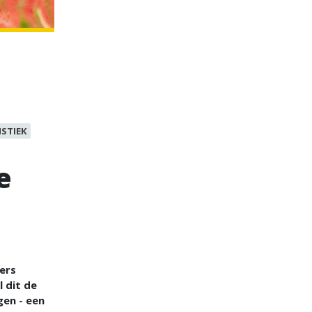
ISTIEK
e
ers
 dit de
gen - een