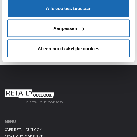
Alle cookies toestaan
Meld je aan, deel jouw kennis en haal alles uit het
platform!
Aanpassen
AANMELDEN
Alleen noodzakelijke cookies
© RETAIL OUTLOOK 2020
MENU
OVER RETAIL OUTLOOK
RETAIL OUTLOOK EVENT