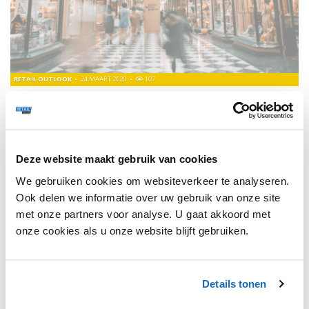
RETAIL OUTLOOK
24 MAART 2020
107
PROJECT ESCAPE LANCEERT THE BLACK HAWK VIA
WHATSAPP
Project Escape speelt met de ontwikkeling van The Black
Hawk in op de eenzaamheid die (vooral nu) heerst.
Deze website maakt gebruik van cookies
We gebruiken cookies om websiteverkeer te analyseren.
Ook delen we informatie over uw gebruik van onze site
met onze partners voor analyse. U gaat akkoord met
1
onze cookies als u onze website blijft gebruiken.
Details tonen
SHARE, LEARN & CONNECT!