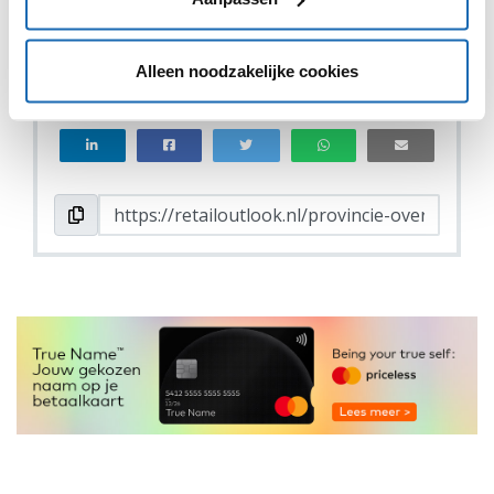
VIND IK LEUK
VIND IK LEUK
Alleen noodzakelijke cookies
DEEL DIT IN JOUW NETWERK