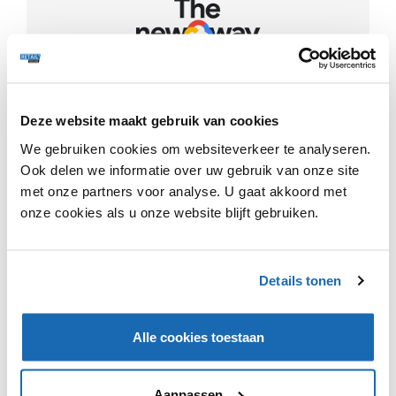
Deze website maakt gebruik van cookies
De provincie Overijssel biedt ondernemers een gratis
internationale QuickScan, die verschillende
We gebruiken cookies om websiteverkeer te analyseren.
succesfactoren en de online vraag analyseert in
Ook delen we informatie over uw gebruik van onze site
verschillende landen. De gemeente Overijssel werkt
met onze partners voor analyse. U gaat akkoord met
hiervoor samen met Internet marketingbureau Seeders,
onze cookies als u onze website blijft gebruiken.
Exxtra, Ionmoon en Tothem. Bedrijven uit Overijssel
met vijf of meer medewerkers die binnenkort naar het
buitenland willen exporteren kunnen gebruikmaken van
deze scan. Wanneer bedrijven de adviezen uit de scan
Details tonen
gebruiken, kunnen zij maximaal 2.000 euro subsidie
krijgen van de gemeente. Maken ze er geen gebruik
van, dan moeten zij 850 euro terugbetalen.
Alle cookies toestaan
Aanpassen