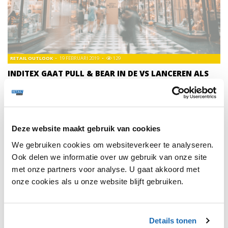
RETAIL OUTLOOK
19 FEBRUARI 2019
129
INDITEX GAAT PULL & BEAR IN DE VS LANCEREN ALS
ONLINE SPELER
Vorig jaar kondigde Inditex plannen aan om alle acht merken
van de Inditex groep (Pull & Bear, Zara, Zara Home,
Bershka, Stradivarius, Oysho, Massimo Dutti en Uterqüe)
Deze website maakt gebruik van cookies
tegen 2020 wereldwijd online beschikbaar te stellen.
We gebruiken cookies om websiteverkeer te analyseren.
Ook delen we informatie over uw gebruik van onze site
met onze partners voor analyse. U gaat akkoord met
onze cookies als u onze website blijft gebruiken.
1
Details tonen