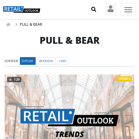
PULL & BEAR
PULL & BEAR
SORTEER:
DATUM
BEKEKEN
LIKES
TRENDS
129