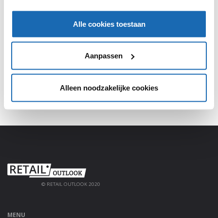
SHARE, LEARN & CONNECT!
Alle cookies toestaan
Meld je aan, deel jouw kennis en haal alles uit het
platform!
Aanpassen
AANMELDEN
Alleen noodzakelijke cookies
© RETAIL OUTLOOK 2020
MENU