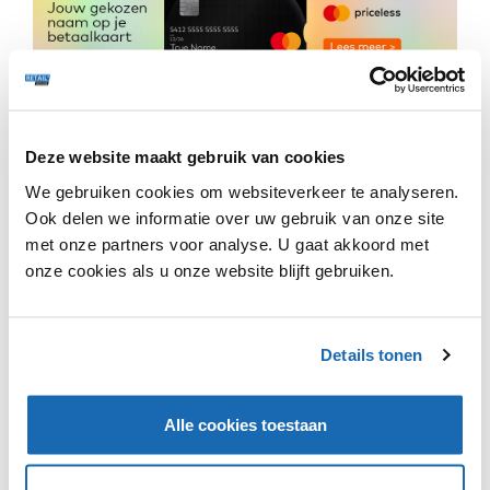
Ralph Lauren heeft aangekondigd dat de nieuwe
ondergoed- en loungewearcollectie voor dames een
Deze website maakt gebruik van cookies
breed scala aan kledingstukken bevat, waaronder
We gebruiken cookies om websiteverkeer te analyseren.
beha's, onderbroeken, t-shirts, tank-tops, pyjama’s,
Ook delen we informatie over uw gebruik van onze site
slaapshirts, badjassen en kaftans.
met onze partners voor analyse. U gaat akkoord met
De collectie is opgedeeld in drie secties: Everyday
onze cookies als u onze website blijft gebruiken.
Essentials, Iconic Stripes en Novelty Pieces. De
Everyday Essentials bestaat uit comfortabele en zachte
lingerie, slaapsets en badjassen van biologisch katoen.
Details tonen
Iconic Stripes biedt klassieke gestreepte pyjamasets en
slaapshirts. De laatste categorie, Novelty Pieces, is de
meest luxe en biedt chique lingerie en slaapkleding.
Alle cookies toestaan