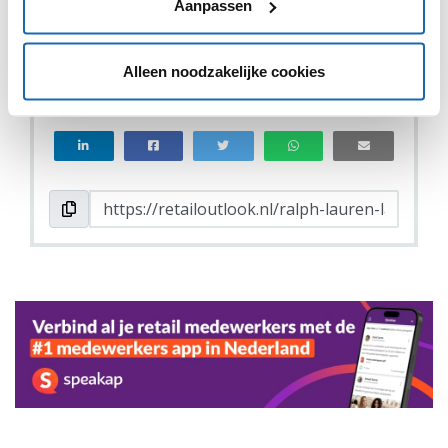
Aanpassen
VIND IK LEUK
VIND IK LEUK
Alleen noodzakelijke cookies
DEEL DIT IN JOUW NETWERK