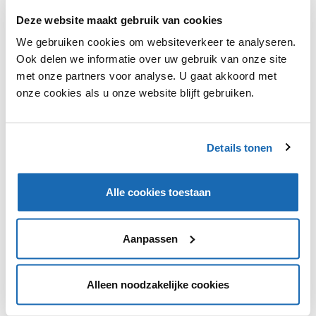
Deze website maakt gebruik van cookies
We gebruiken cookies om websiteverkeer te analyseren.
Ook delen we informatie over uw gebruik van onze site
met onze partners voor analyse. U gaat akkoord met
onze cookies als u onze website blijft gebruiken.
RETAIL OUTLOOK
21 JANUARI 2021
133
HUNKEMÖLLER EN NA-KD BRENGEN SAMEN EEN
LOUNGECOLLECTIE UIT
Samen met NA-KD heeft Hunkemöller een nieuwe
Details tonen
loungecollectie uitgebracht waarbij de krachten van beide
bedrijven zijn gebundeld.
Alle cookies toestaan
Aanpassen
1
Alleen noodzakelijke cookies