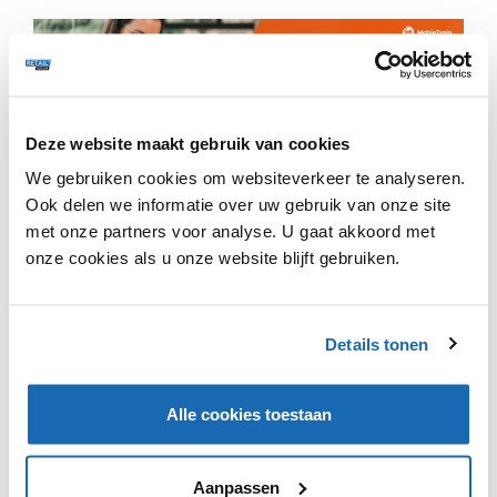
Deze website maakt gebruik van cookies
We gebruiken cookies om websiteverkeer te analyseren.
Gadero introduceert een online reserveringssysteem
Ook delen we informatie over uw gebruik van onze site
voor kerstbomen. Vanaf maandag staan de kerstbomen,
met onze partners voor analyse. U gaat akkoord met
met vroegboekkorting, in de webshop. Het systeem
onze cookies als u onze website blijft gebruiken.
werkt soortgelijk als dat van luchtvaartmaatschappijen.
Dagprijzen zijn flexibel waardoor last minute bestellen
wordt ontmoedigd. Verder werkt het systeem via het
principe vol = vol. Zodra een bepaalde bezorgdatum is
Details tonen
volgeboekt, verdwijnt deze uit de agenda en worden de
bomen duurder. Wie het eerst komt krijgt dus de
meeste korting.
Alle cookies toestaan
Aanpassen