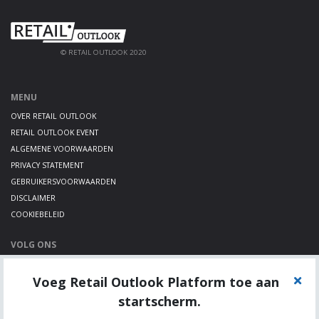
© RETAIL OUTLOOK 2020
MENU
OVER RETAIL OUTLOOK
RETAIL OUTLOOK EVENT
ALGEMENE VOORWAARDEN
PRIVACY STATEMENT
GEBRUIKERSVOORWAARDEN
DISCLAIMER
COOKIEBELEID
VOLG ONS
LINKEDIN
Voeg Retail Outlook Platform toe aan
TWITTER
YOUTUBE
startscherm.