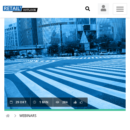
29 OKT
1 MIN.
284
WEBINARS