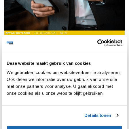
RETAIL OUTLOOK
23 FEBRUARI 2023
89
RESUI BIEDT PASSEND TWEEDEHANDS PAK OP BASIS
VAN ALGORITME
Resui is een nieuwe, online speler binnen de herenmode.
Deze website maakt gebruik van cookies
We gebruiken cookies om websiteverkeer te analyseren.
Ook delen we informatie over uw gebruik van onze site
met onze partners voor analyse. U gaat akkoord met
1
onze cookies als u onze website blijft gebruiken.
SHARE, LEARN & CONNECT!
Details tonen