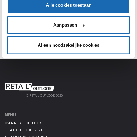
Meld je aan, deel jouw kennis en haal alles uit het
Alle cookies toestaan
platform!
AANMELDEN
Aanpassen
Alleen noodzakelijke cookies
© RETAIL OUTLOOK 2020
MENU
OVER RETAIL OUTLOOK
RETAIL OUTLOOK EVENT
ALGEMENE VOORWAARDEN