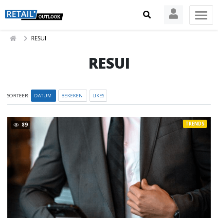
RESUI
RESUI
SORTEER:
DATUM
BEKEKEN
LIKES
TRENDS
89