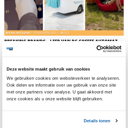
RETAIL OUTLOOK
31 AUGUSTUS 2021
522
BREAKING BRANDS – LEER VAN RC COFFEE AUTOMAT,
RETAIL CART & SPAR
Raak geïnspireerd door innovatieve concepten die inspelen
op de verschillende retailtrends voor nu en de toekomst -
welke breaking brands gaan jou inspireren?
Deze website maakt gebruik van cookies
We gebruiken cookies om websiteverkeer te analyseren.
Ook delen we informatie over uw gebruik van onze site
met onze partners voor analyse. U gaat akkoord met
onze cookies als u onze website blijft gebruiken.
1
Details tonen