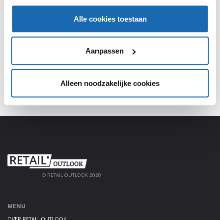
SHARE, LEARN & CONNECT!
Alle cookies toestaan
Meld je aan, deel jouw kennis en haal alles uit het
platform!
Aanpassen
AANMELDEN
Alleen noodzakelijke cookies
© RETAIL OUTLOOK 2020
MENU
OVER RETAIL OUTLOOK