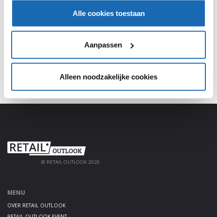
Alle cookies toestaan
Meld je aan, deel jouw kennis en haal alles uit het
platform!
Aanpassen
AANMELDEN
Alleen noodzakelijke cookies
© RETAIL OUTLOOK 2020
MENU
OVER RETAIL OUTLOOK
RETAIL OUTLOOK EVENT