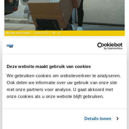
RETAIL OUTLOOK
28 MEI 2024
136
ALBERT HEIJN BREIDT ELEKTRISCHE BEZORGING UIT
NAAR 13 STEDEN
Albert Heijn streeft ernaar om in 2030 volledig emissievrij
te bezorgen.
Deze website maakt gebruik van cookies
We gebruiken cookies om websiteverkeer te analyseren.
Ook delen we informatie over uw gebruik van onze site
met onze partners voor analyse. U gaat akkoord met
1
onze cookies als u onze website blijft gebruiken.
Details tonen
SHARE, LEARN & CONNECT!