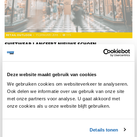
RETAIL OUTLOOK
15 JANUARI 2018
115
SHIFTWEAR LANCEERT NIEUWE SCHOEN
De schoen staat volledig in het teken van personalisatie en
digitalisering. Op deze manier is het mogelijk op een
eenvoudige wijze schoenen te personaliseren naar eigen
voorkeuren, die je ook nog eens (dagelijks) kunt wisselen.
Deze website maakt gebruik van cookies
We gebruiken cookies om websiteverkeer te analyseren.
Ook delen we informatie over uw gebruik van onze site
met onze partners voor analyse. U gaat akkoord met
onze cookies als u onze website blijft gebruiken.
1
Details tonen