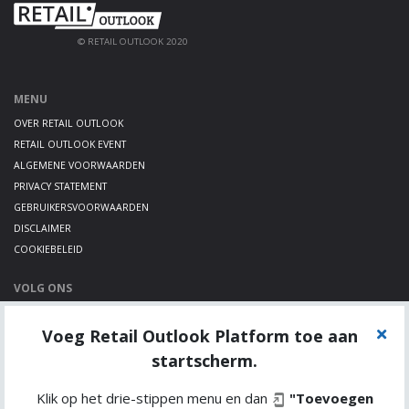
© RETAIL OUTLOOK 2020
MENU
OVER RETAIL OUTLOOK
RETAIL OUTLOOK EVENT
ALGEMENE VOORWAARDEN
PRIVACY STATEMENT
GEBRUIKERSVOORWAARDEN
DISCLAIMER
COOKIEBELEID
VOLG ONS
LINKEDIN
Voeg Retail Outlook Platform toe aan
TWITTER
YOUTUBE
startscherm.
Klik op het drie-stippen menu en dan
"Toevoegen