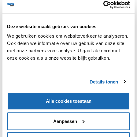
Deze website maakt gebruik van cookies
We gebruiken cookies om websiteverkeer te analyseren.
Ook delen we informatie over uw gebruik van onze site
met onze partners voor analyse. U gaat akkoord met
onze cookies als u onze website blijft gebruiken.
Cosmeticabedrijf Shiseido wil zich meer richten op de
millennial. Dit doen ze door honderd producten uit het
assortiment te halen en te vervangen door
millennialvriendelijke producten. Shiseido biedt de
Details tonen
millennialmerken Laura Mercier en NARS al aan.
Alle cookies toestaan
Aanpassen
VIND IK LEUK
VIND IK LEUK
DEEL DIT IN JOUW NETWERK