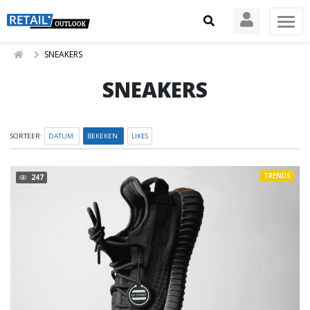
SNEAKERS
SNEAKERS
SORTEER:
DATUM
BEKEKEN
LIKES
TRENDS
247