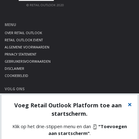
© RETAIL OUTLOOK 2020
MENU
OVER RETAIL OUTLOOK
RETAIL OUTLOOK EVENT
ALGEMENE VOORWAARDEN
PRIVACY STATEMENT
GEBRUIKERSVOORWAARDEN
DISCLAIMER
COOKIEBELEID
VOLG ONS
LINKEDIN
Voeg Retail Outlook Platform toe aan
TWITTER
YOUTUBE
startscherm.
Klik op het drie-stippen menu en dan
"Toevoegen
aan startscherm"
.