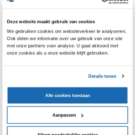
Deze website maakt gebruik van cookies
We gebruiken cookies om websiteverkeer te analyseren.
Ook delen we informatie over uw gebruik van onze site
met onze partners voor analyse. U gaat akkoord met
onze cookies als u onze website blijft gebruiken.
RETAIL OUTLOOK
21 NOVEMBER 2023
142
DE BRANDWEER EN FLORIS VAN BOMMEL LANCEREN
Details tonen
BRANDWEERSNEAKER
Floris van Bommel is een speciale actie gestart voor
Alle cookies toestaan
Nederlandse brandweerhelden.
Aanpassen
TRENDS
144
Alleen noodzakelijke cookies