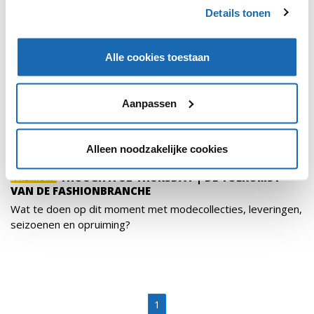
Details tonen
Alle cookies toestaan
Aanpassen
Alleen noodzakelijke cookies
MAXIME KERSTHOLT
18 JUNI 2020
214
THOUGHTFUL THURSDAY | DE TOEKOMST
PREMIUM
VAN DE FASHIONBRANCHE
Wat te doen op dit moment met modecollecties, leveringen,
seizoenen en opruiming?
1