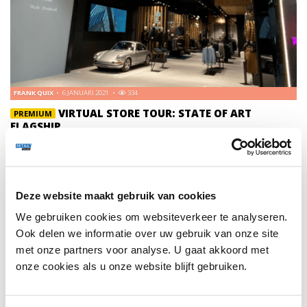
FRANK QUIX
6 JANUARI 2021
334
VIRTUAL STORE TOUR: STATE OF ART
PREMIUM
FLAGSHIP
In the Mall of the Netherlands is recent de State of Art
Flagship store geopend: ruim 400 vierkante meter groot en
ondanks dat het een lange, diepe winkel is voelt de winkel
heel prettig aan doordat er goed gebruik is gemaakt van de
Deze website maakt gebruik van cookies
gecreëerde nissen en mooie materialen.
We gebruiken cookies om websiteverkeer te analyseren.
Ook delen we informatie over uw gebruik van onze site
met onze partners voor analyse. U gaat akkoord met
WEBINARS
214
onze cookies als u onze website blijft gebruiken.