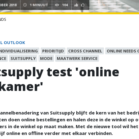
OBER 2018
1 MINUUT
104
NDS
IL OUTLOOK
INDIVIDUALISERING
PRIORITIJD
CROSS CHANNEL
ONLINE NEEDS 
NCE
SUITSUPPLY
MODE
MAATWERK SERVICE
tsupply test 'online
kamer'
nnelbenadering van Suitsupply blijft de kern van het bedri
en doen online bestellingen en halen deze in de winkel op o
ers in de winkel op maat maken. Met de nieuwe tool wil het
f online en offline verder met elkaar verbinden.