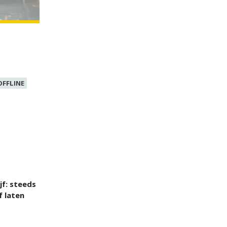
OFFLINE
jf: steeds
f laten