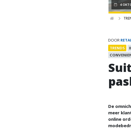
4 OKT
TRE
DOOR
RETA
TRENDS
CONVENIE
Sui
pas
De omnicha
meer klant
online ord
modebedrij