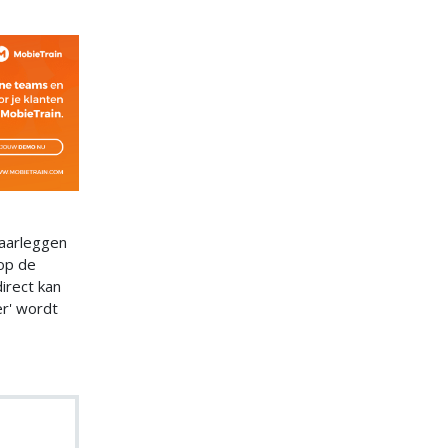
laarleggen
op de
irect kan
er' wordt