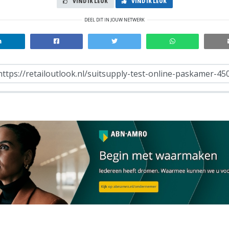
VIND IK LEUK
VIND IK LEUK
DEEL DIT IN JOUW NETWERK