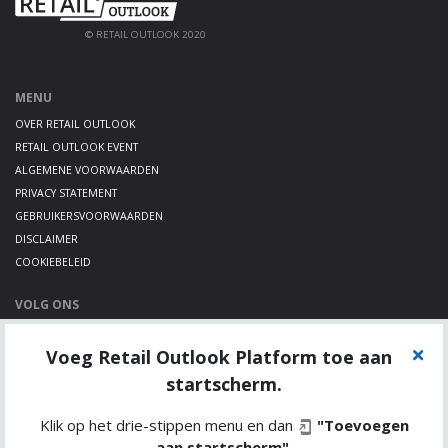
© RETAIL OUTLOOK 2020
MENU
OVER RETAIL OUTLOOK
RETAIL OUTLOOK EVENT
ALGEMENE VOORWAARDEN
PRIVACY STATEMENT
GEBRUIKERSVOORWAARDEN
DISCLAIMER
COOKIEBELEID
VOLG ONS
LINKEDIN
Voeg Retail Outlook Platform toe aan
TWITTER
YOUTUBE
startscherm.
Klik op het drie-stippen menu en dan
"Toevoegen
aan startscherm"
.