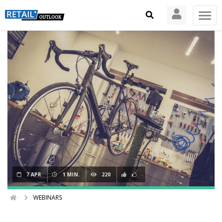
7 APR
1 MIN.
220
WEBINARS