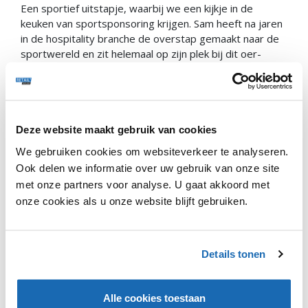
Een sportief uitstapje, waarbij we een kijkje in de
keuken van sportsponsoring krijgen. Sam heeft na jaren
in de hospitality branche de overstap gemaakt naar de
sportwereld en zit helemaal op zijn plek bij dit oer-
Hollandse team. Frank en Ernst-Jan gaan met hem in
gesprek over de stand van zaken bij het team, de
ontwikkelingen binnen sportsponsoring, de verbinding
tussen topsport en goede voeding en de
verduurzaming van de sport. Kijk je mee?
Deze website maakt gebruik van cookies
We gebruiken cookies om websiteverkeer te analyseren.
Ook delen we informatie over uw gebruik van onze site
met onze partners voor analyse. U gaat akkoord met
Genoten van de webinar? Doe een vrijwillige bijdrage door
onze cookies als u onze website blijft gebruiken.
de QR-code linksonder in beeld te scannen.
De sessie liever als podcast terugluisteren? Dat kan
ook!
Details tonen
Alle cookies toestaan