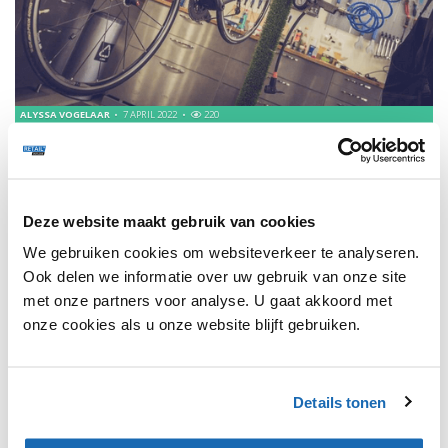
ALYSSA VOGELAAR
7 APRIL 2022
220
THOUGHTFUL THURSDAY | IN GESPREK MET SAM VINCK
Deze week te gast bij Thoughtful Thursday: Sam Vinck, New
Business Manager bij Team Jumbo-Visma.
Deze website maakt gebruik van cookies
We gebruiken cookies om websiteverkeer te analyseren.
Ook delen we informatie over uw gebruik van onze site
met onze partners voor analyse. U gaat akkoord met
1
onze cookies als u onze website blijft gebruiken.
SHARE, LEARN & CONNECT!
Details tonen