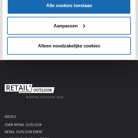
Meld je aan, deel jouw kennis en haal alles uit het
Alle cookies toestaan
platform!
AANMELDEN
Aanpassen
Alleen noodzakelijke cookies
© RETAIL OUTLOOK 2020
MENU
OVER RETAIL OUTLOOK
RETAIL OUTLOOK EVENT