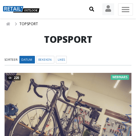
TOPSPORT
TOPSPORT
SORTEER:
DATUM
BEKEKEN
LIKES
WEBINARS
220