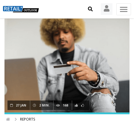
27 JAN
2 MIN.
168
REPORTS