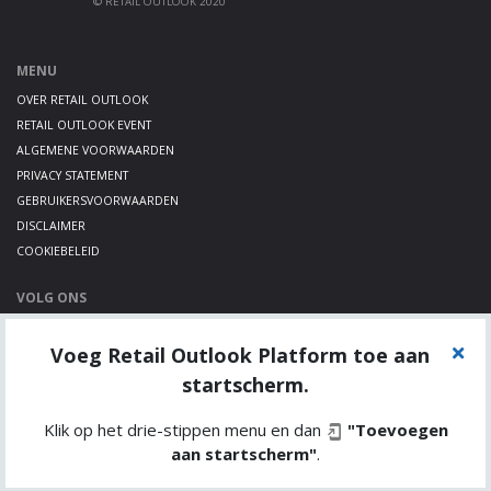
© RETAIL OUTLOOK 2020
MENU
OVER RETAIL OUTLOOK
RETAIL OUTLOOK EVENT
ALGEMENE VOORWAARDEN
PRIVACY STATEMENT
GEBRUIKERSVOORWAARDEN
DISCLAIMER
COOKIEBELEID
VOLG ONS
LINKEDIN
Voeg Retail Outlook Platform toe aan
TWITTER
YOUTUBE
startscherm.
Klik op het drie-stippen menu en dan
"Toevoegen
aan startscherm"
.