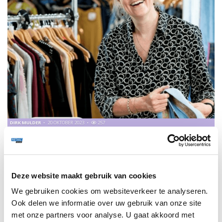
DIRK MULDER
20 OKTOBER 2023
257
“TWEEDEHANDS IS HET NIEUWE NIEUW!”
ING Sector Banker Dirk Mulder gaat in gesprek met Elles
Kempers, Directeur van Het Goed. Hun missie? Werk maken
door hergebruik!
Deze website maakt gebruik van cookies
We gebruiken cookies om websiteverkeer te analyseren.
Ook delen we informatie over uw gebruik van onze site
TRENDS
247
met onze partners voor analyse. U gaat akkoord met