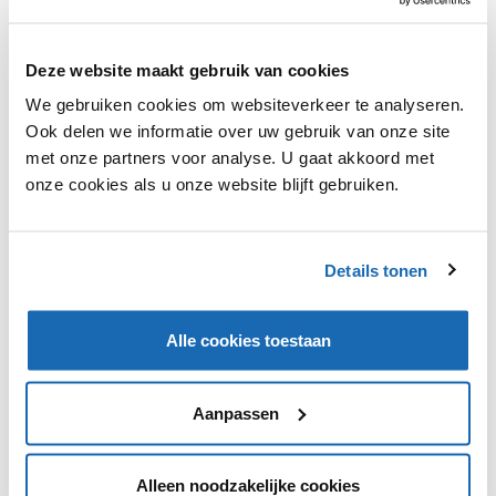
Webshop Uw-rollator.nl heeft zijn eerste fysieke winkel
Deze website maakt gebruik van cookies
geopend. In de experience store wordt klanten de
We gebruiken cookies om websiteverkeer te analyseren.
mogelijkheid gegeven om zowel binnen als buiten
Ook delen we informatie over uw gebruik van onze site
rollators te testen. Daarnaast krijgen de klanten ook
met onze partners voor analyse. U gaat akkoord met
persoonlijk advies over welke rollator het beste bij hen
onze cookies als u onze website blijft gebruiken.
past. Naast nieuwe rollators kan men in de fysieke
winkel ook terecht voor tweedehandse en retour
modellen. Mocht de winkel een succes worden, dan
zullen er meer vestigingen volgen.
Details tonen
Alle cookies toestaan
VIND IK LEUK
VIND IK LEUK
Aanpassen
DEEL DIT IN JOUW NETWERK
Alleen noodzakelijke cookies