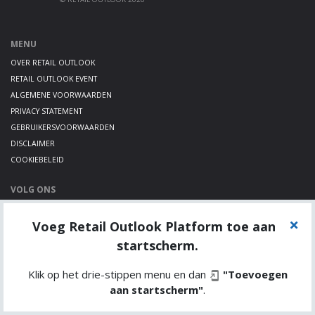
MENU
OVER RETAIL OUTLOOK
RETAIL OUTLOOK EVENT
ALGEMENE VOORWAARDEN
PRIVACY STATEMENT
GEBRUIKERSVOORWAARDEN
DISCLAIMER
COOKIEBELEID
VOLG ONS
LINKEDIN
Voeg Retail Outlook Platform toe aan
TWITTER
YOUTUBE
startscherm.
Klik op het drie-stippen menu en dan
"Toevoegen
aan startscherm"
.