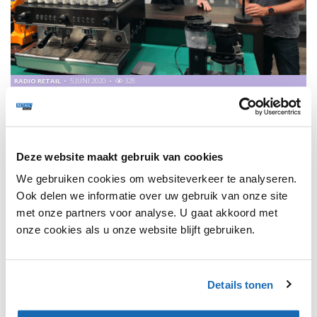
RADIO RETAIL
5 JUNI 2020
328
KOFFIE BIJ VAN POMMEREN!
Sebastiaan van Pommeren is derde generatie van het
familie bedrijf Van Pommeren in Utrecht.
Deze website maakt gebruik van cookies
We gebruiken cookies om websiteverkeer te analyseren.
Ook delen we informatie over uw gebruik van onze site
met onze partners voor analyse. U gaat akkoord met
1
onze cookies als u onze website blijft gebruiken.
SHARE, LEARN & CONNECT!
Details tonen