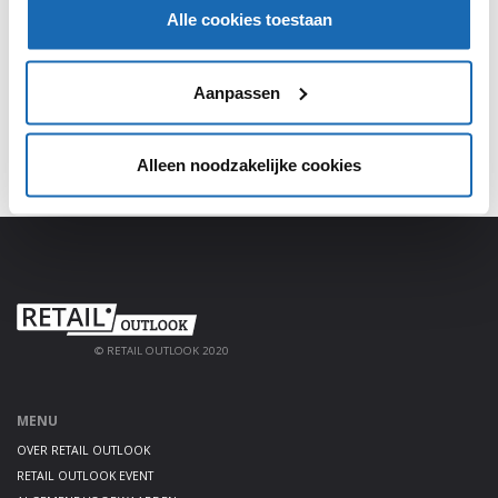
Meld je aan, deel jouw kennis en haal alles uit het
Alle cookies toestaan
platform!
AANMELDEN
Aanpassen
Alleen noodzakelijke cookies
© RETAIL OUTLOOK 2020
MENU
OVER RETAIL OUTLOOK
RETAIL OUTLOOK EVENT