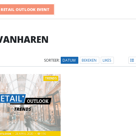
RETAIL OUTLOOK EVENT
VANHAREN
SORTEER:
DATUM
BEKEKEN
LIKES
TRENDS
OUTLOOK
24 APRIL 2020
116