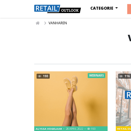
CATEGORIE
VANHAREN
WEBINARS
193
116
ALYSSA VOGELAAR
28 APRIL 2022
193
RETAIL 