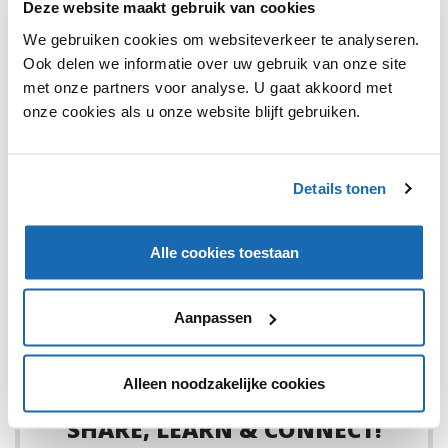
Deze website maakt gebruik van cookies
We gebruiken cookies om websiteverkeer te analyseren.
Ook delen we informatie over uw gebruik van onze site
met onze partners voor analyse. U gaat akkoord met
onze cookies als u onze website blijft gebruiken.
EVY RUERS
14 JANUARI 2021
530
RETAIL IN 2021: WAT GAAT ER GEBEUREN EN WAT
GAAT ER VERANDEREN?
Details tonen
Elf voorspellingen voor trends die het komende jaar vorm
zullen geven.
Alle cookies toestaan
Aanpassen
1
Alleen noodzakelijke cookies
SHARE, LEARN & CONNECT!