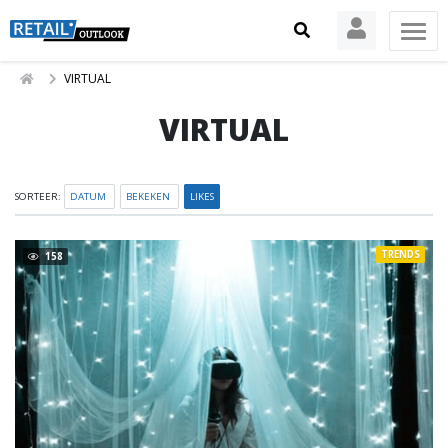
VIRTUAL
VIRTUAL
SORTEER:
DATUM
BEKEKEN
LIKES
TRENDS
158