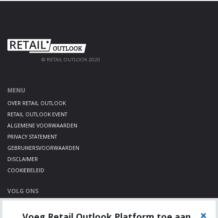
© RETAIL OUTLOOK 2020
MENU
OVER RETAIL OUTLOOK
RETAIL OUTLOOK EVENT
ALGEMENE VOORWAARDEN
PRIVACY STATEMENT
GEBRUIKERSVOORWAARDEN
DISCLAIMER
COOKIEBELEID
VOLG ONS
LINKEDIN
Voeg Retail Outlook Platform toe aan
TWITTER