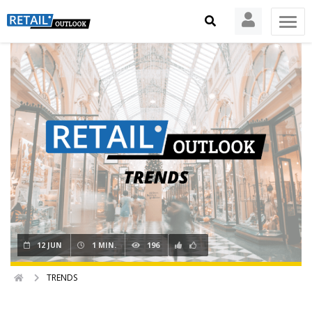
12 JUN
1 MIN.
196
TRENDS