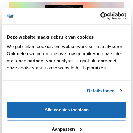
Deze website maakt gebruik van cookies
We gebruiken cookies om websiteverkeer te analyseren.
De nieuwe winkel van Vodafone en Ziggo is op 11 juni
gelanceerd. De winkel is gevestigd in het Utrechtse
Ook delen we informatie over uw gebruik van onze site
winkelcentrum Hoog Catharijne. Deze flagshipstore is
met onze partners voor analyse. U gaat akkoord met
de eerste winkel waar Vodafone en Ziggo beiden
onze cookies als u onze website blijft gebruiken.
vertegenwoordigd zijn. De winkel biedt abonnementen
voor mobiel, tv en internet en producten als telefoons
en accessoires aan. In de winkel zijn ook innovaties,
Details tonen
technische gadgets en toepassingen te zien en uit te
proberen. Klanten worden bij binnenkomst begroet
door een robot.
Alle cookies toestaan
Aanpassen