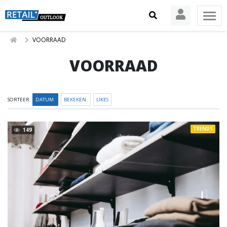
VOORRAAD
VOORRAAD
SORTEER:
DATUM
BEKEKEN
LIKES
TRENDS
149