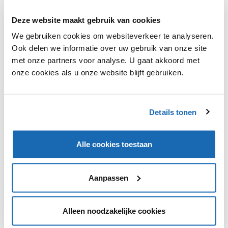
Deze website maakt gebruik van cookies
We gebruiken cookies om websiteverkeer te analyseren.
Ook delen we informatie over uw gebruik van onze site
met onze partners voor analyse. U gaat akkoord met
onze cookies als u onze website blijft gebruiken.
RUBEN BROODCOORENS
25 JUNI 2021
257
DE BUSINESS CASE VOOR RFID MET ONLY FOR MEN &
RESATEC
Details tonen
Vandaag bespreken we de RFID case van Resatec & Only
For Men met Bert Oosterom van Only For Men & Frank
Lucas Luyckx van Resatec.
Alle cookies toestaan
Aanpassen
1
Alleen noodzakelijke cookies