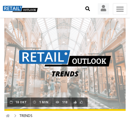
18 OKT
1 MIN.
118
TRENDS