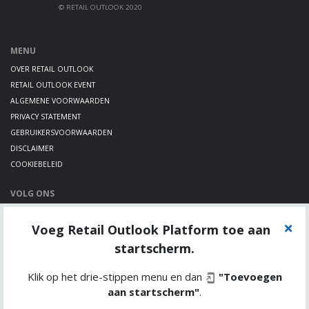
© RETAIL OUTLOOK 2020
MENU
OVER RETAIL OUTLOOK
RETAIL OUTLOOK EVENT
ALGEMENE VOORWAARDEN
PRIVACY STATEMENT
GEBRUIKERSVOORWAARDEN
DISCLAIMER
COOKIEBELEID
VOLG ONS
LINKEDIN
Voeg Retail Outlook Platform toe aan
TWITTER
YOUTUBE
startscherm.
Klik op het drie-stippen menu en dan
"Toevoegen
aan startscherm"
.