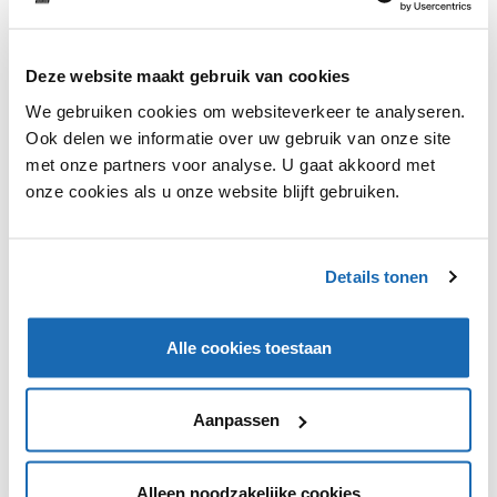
Deze website maakt gebruik van cookies
Albert Heijn is in overleg om alle 'beste kwaliteit tot en
We gebruiken cookies om websiteverkeer te analyseren.
met-labels' op groente en fruit te verwijderen. Volgens
Ook delen we informatie over uw gebruik van onze site
Albert Heijn wordt de datum niet als indicatie voor
met onze partners voor analyse. U gaat akkoord met
optimale kwaliteit gezien, maar als
onze cookies als u onze website blijft gebruiken.
houdbaarheidsdatum. Albert Heijn wil dat mensen hun
zintuigen gebruiken om de kwaliteit te beoordelen.
Hiermee treedt Albert Heijn in de sporen van Tesco,
die vorige week al besloot deze labels te schrappen.
Details tonen
Alle cookies toestaan
VIND IK LEUK
VIND IK LEUK
Aanpassen
DEEL DIT IN JOUW NETWERK
Alleen noodzakelijke cookies