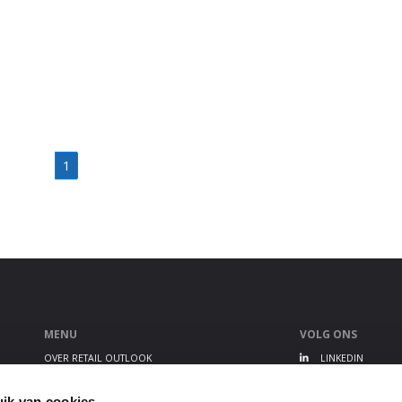
1
MENU
VOLG ONS
OVER RETAIL OUTLOOK
LINKEDIN
RETAIL OUTLOOK EVENT
TWITTER
ALGEMENE VOORWAARDEN
YOUTUBE
ik van cookies