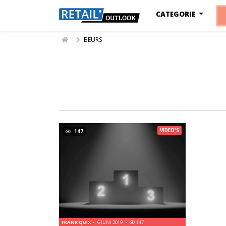
CATEGORIE
BEURS
VIDEO'S
147
FRANK QUIX
6 JUNI 2019
147