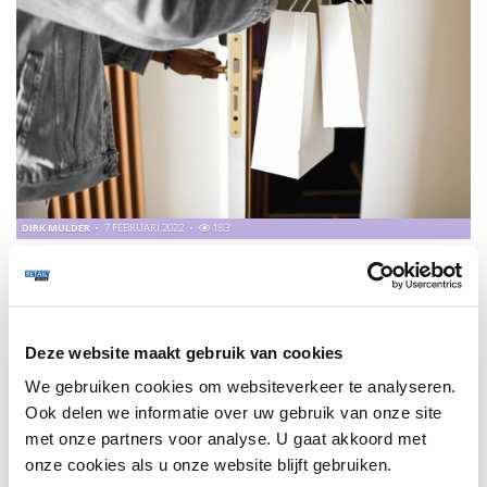
DIRK MULDER
7 FEBRUARI 2022
183
IN GESPREK MET BAS ASSINK VAN DOCKR
ING Sector Banker Dirk Mulder gaat in gesprek met Bas
Assink, New Business Lead van Dockr. DOCKR zorgt ervoor
dat ondernemers de binnenstad de baas zijn.
Deze website maakt gebruik van cookies
We gebruiken cookies om websiteverkeer te analyseren.
TRENDS
167
Ook delen we informatie over uw gebruik van onze site
met onze partners voor analyse. U gaat akkoord met
onze cookies als u onze website blijft gebruiken.