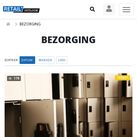
BEZORGING
BEZORGING
SORTEER:
DATUM
BEKEKEN
LIKES
TRENDS
179