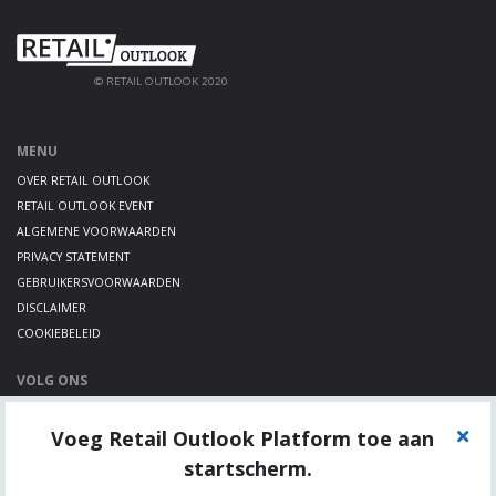
© RETAIL OUTLOOK 2020
MENU
OVER RETAIL OUTLOOK
RETAIL OUTLOOK EVENT
ALGEMENE VOORWAARDEN
PRIVACY STATEMENT
GEBRUIKERSVOORWAARDEN
DISCLAIMER
COOKIEBELEID
VOLG ONS
LINKEDIN
Voeg Retail Outlook Platform toe aan
TWITTER
YOUTUBE
startscherm.