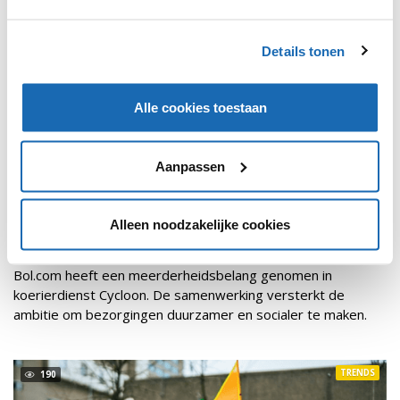
Details tonen
Alle cookies toestaan
Aanpassen
RETAIL OUTLOOK
21 DECEMBER 2021
167
Alleen noodzakelijke cookies
CYCLOON EN BOL.COM GAAN SAMEN VOOR
DUURZAMERE BEZORGINGEN
Bol.com heeft een meerderheidsbelang genomen in
koerierdienst Cycloon. De samenwerking versterkt de
ambitie om bezorgingen duurzamer en socialer te maken.
TRENDS
190