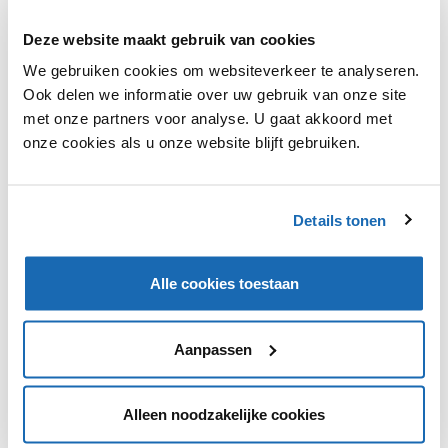
Deze website maakt gebruik van cookies
We gebruiken cookies om websiteverkeer te analyseren.
Ook delen we informatie over uw gebruik van onze site
met onze partners voor analyse. U gaat akkoord met
onze cookies als u onze website blijft gebruiken.
RETAIL OUTLOOK
26 FEBRUARI 2024
1598
BREAKING BRANDS | GOOD FOOT DELIVERY, BIKEFLIP &
BINSTAR
Details tonen
Raak geïnspireerd door innovatieve concepten! Deze blog
staat in het teken van de trend A Better World, met cases
van Good Foot Delivery, BikeFlip en Binstar.
Alle cookies toestaan
Aanpassen
1
Alleen noodzakelijke cookies