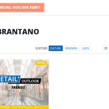
RETAIL OUTLOOK EVENT
BRANTANO
SORTEER:
DATUM
BEKEKEN
LIKES
TRENDS
OUTLOOK
23 FEBRUARI 2018
114