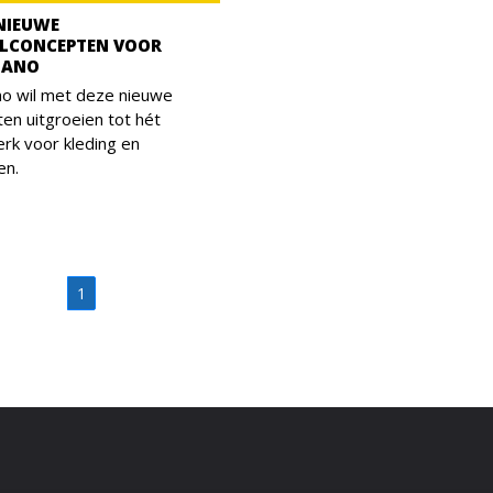
NIEUWE
LCONCEPTEN VOOR
TANO
no wil met deze nieuwe
en uitgroeien tot hét
erk voor kleding en
en.
1