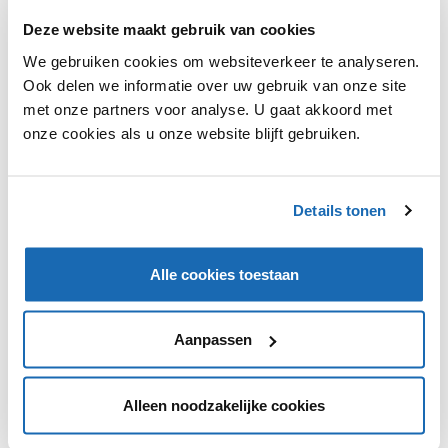
Deze website maakt gebruik van cookies
We gebruiken cookies om websiteverkeer te analyseren.
Ook delen we informatie over uw gebruik van onze site
met onze partners voor analyse. U gaat akkoord met
onze cookies als u onze website blijft gebruiken.
RUBEN BROODCOORENS
30 JULI 2021
290
BUSINESS CASE VOOR LIVESTREAM COMMERCE | BBQ
EXPERIENCE CENTER
Details tonen
Vandaag bespreken we de uiterst succesvolle BBQ
Experience Center livestream case, wekelijks bekeken door
duizenden kijkers.
Alle cookies toestaan
Aanpassen
1
Alleen noodzakelijke cookies