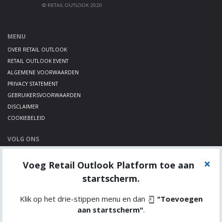
© RETAIL OUTLOOK 2020
MENU
OVER RETAIL OUTLOOK
RETAIL OUTLOOK EVENT
ALGEMENE VOORWAARDEN
PRIVACY STATEMENT
GEBRUIKERSVOORWAARDEN
DISCLAIMER
COOKIEBELEID
VOLG ONS
LINKEDIN
Voeg Retail Outlook Platform toe aan
TWITTER
YOUTUBE
startscherm.
Klik op het drie-stippen menu en dan
"Toevoegen
aan startscherm"
.