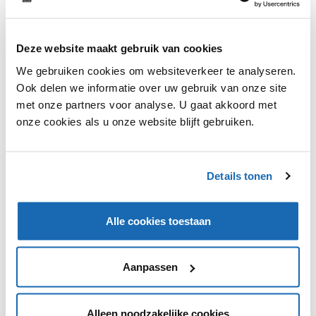
Deze website maakt gebruik van cookies
We gebruiken cookies om websiteverkeer te analyseren.
Medewerkers van Specsavers gaan hun leven delen
Ook delen we informatie over uw gebruik van onze site
met consumenten in een nieuwe campagne. De
met onze partners voor analyse. U gaat akkoord met
campagne heet 'Je bent meer dan je baan' en in zes
onze cookies als u onze website blijft gebruiken.
video's wordt steeds een dag uit het leven van één van
de medewerkers gedeeld. Het gaat hier zowel om de
activiteiten op de werkvloer als het privéleven van de
medewerker.
Details tonen
Alle cookies toestaan
VIND IK LEUK
VIND IK LEUK
Aanpassen
DEEL DIT IN JOUW NETWERK
Alleen noodzakelijke cookies