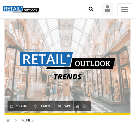
15 AUG
1 MIN.
149
TRENDS