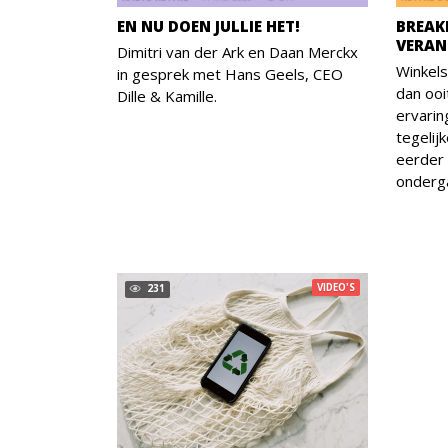
EN NU DOEN JULLIE HET!
BREAKI
VERAN
Dimitri van der Ark en Daan Merckx
Winkels
in gesprek met Hans Geels, CEO
dan ooi
Dille & Kamille.
ervarin
tegelijk
eerder 
onderg
VIDEO'S
231