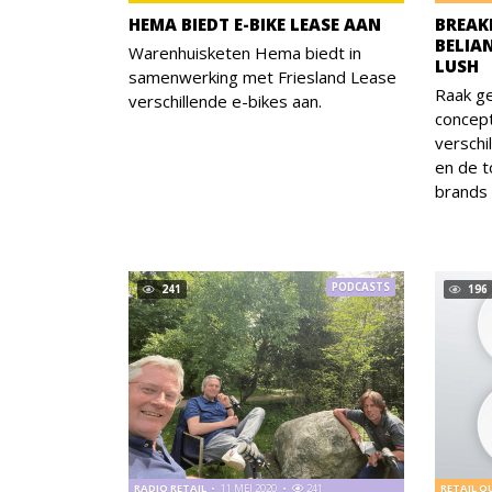
HEMA BIEDT E-BIKE LEASE AAN
BREAK
BELIA
Warenhuisketen Hema biedt in
LUSH
samenwerking met Friesland Lease
Raak ge
verschillende e-bikes aan.
concept
verschi
en de t
brands 
PODCASTS
241
196
RADIO RETAIL
11 MEI 2020
241
RETAIL 