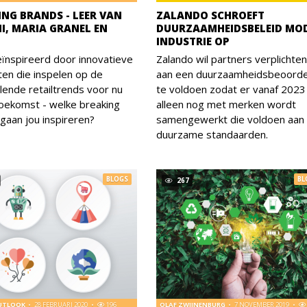
ING BRANDS - LEER VAN
ZALANDO SCHROEFT
NI, MARIA GRANEL EN
DUURZAAMHEIDSBELEID MOD
INDUSTRIE OP
ïnspireerd door innovatieve
Zalando wil partners verplichte
en die inspelen op de
aan een duurzaamheidsbeoorde
llende retailtrends voor nu
te voldoen zodat er vanaf 2023
oekomst - welke breaking
alleen nog met merken wordt
gaan jou inspireren?
samengewerkt die voldoen aan
duurzame standaarden.
BLOGS
BL
267
OUTLOOK
28 FEBRUARI 2020
196
OLAF ZWIJNENBURG
7 NOVEMBER 2019