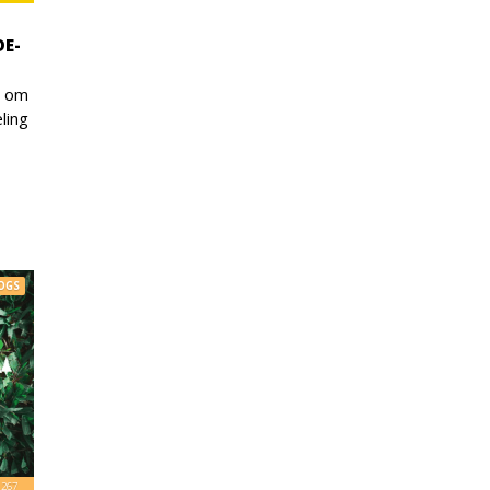
E-
n om
ling
OGS
267