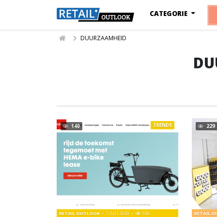
CATEGORIE
DUURZAAMHEID
DU
TRENDS
140
229
RETAIL OUTLOOK
7 JULI 2020
140
RETAIL 