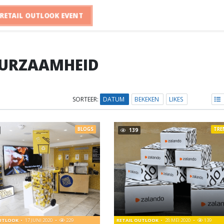
RETAIL OUTLOOK EVENT
URZAAMHEID
SORTEER:
DATUM
BEKEKEN
LIKES
BLOGS
TRE
139
OUTLOOK
17 JUNI 2020
229
RETAIL OUTLOOK
28 MEI 2020
139