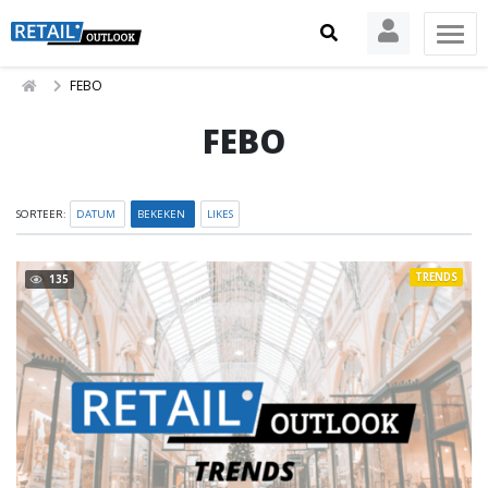
FEBO
FEBO
SORTEER:
DATUM
BEKEKEN
LIKES
TRENDS
135