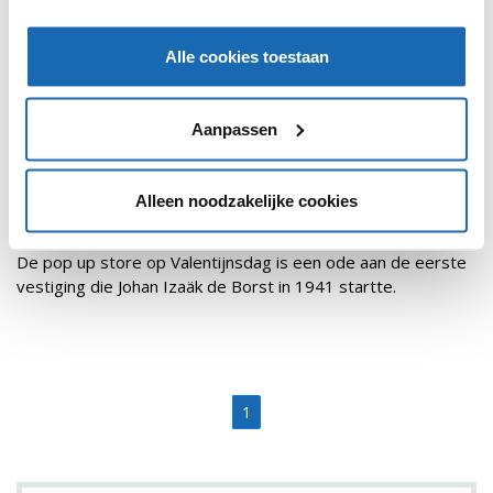
Alle cookies toestaan
Aanpassen
Alleen noodzakelijke cookies
RETAIL OUTLOOK
11 FEBRUARI 2020
96
FEBO OPENT ROMANTISCH POP UP RESTAURANT
De pop up store op Valentijnsdag is een ode aan de eerste
vestiging die Johan Izaäk de Borst in 1941 startte.
1