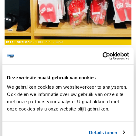
RETAIL OUTLOOK
13 JULI 2020
99
FEBO'S KLEDINGLIJN TE KOOP OP AMSTERDAM
CENTRAAL
Bij de I Amsterdam Store kun je niet alleen terecht voor
informatie over evenementen in de stad, maar je hebt er
Deze website maakt gebruik van cookies
ook echte Amsterdamse cadeautjes.
We gebruiken cookies om websiteverkeer te analyseren.
Ook delen we informatie over uw gebruik van onze site
TRENDS
96
met onze partners voor analyse. U gaat akkoord met
onze cookies als u onze website blijft gebruiken.
Details tonen