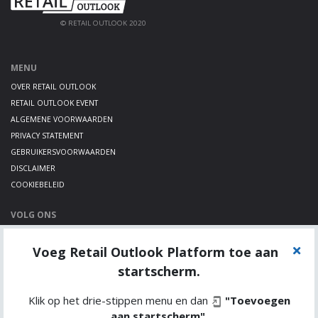
© RETAIL OUTLOOK 2020
MENU
OVER RETAIL OUTLOOK
RETAIL OUTLOOK EVENT
ALGEMENE VOORWAARDEN
PRIVACY STATEMENT
GEBRUIKERSVOORWAARDEN
DISCLAIMER
COOKIEBELEID
VOLG ONS
LINKEDIN
Voeg Retail Outlook Platform toe aan
TWITTER
YOUTUBE
startscherm.
Klik op het drie-stippen menu en dan
"Toevoegen
aan startscherm"
.