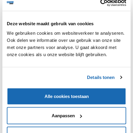
Deze website maakt gebruik van cookies
We gebruiken cookies om websiteverkeer te analyseren.
Ook delen we informatie over uw gebruik van onze site
met onze partners voor analyse. U gaat akkoord met
onze cookies als u onze website blijft gebruiken.
RETAIL OUTLOOK
17 NOVEMBER 2022
179
JUST EAT TAKEAWAY.COM EN GETIR STARTEN
EUROPESE SAMENWERKING
Details tonen
Maaltijdbezorgplatform Just Eat Takeaway en flitsbezorger
Getir gaan allereerst in Duitsland en daarna ook in Frankrijk,
Alle cookies toestaan
Italië, Spanje, en het Verenigd Koninkrijk een samenwerking
aan.
Aanpassen
TRENDS
160