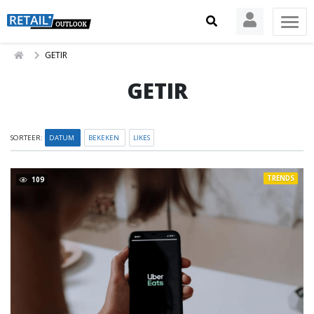
GETIR
GETIR
SORTEER:
DATUM
BEKEKEN
LIKES
TRENDS
109